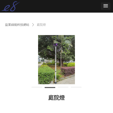
益業綠能科技網站
ꄲ
庭院燈
庭院燈