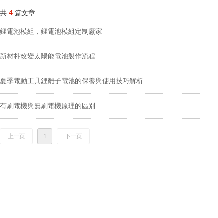
共
4
篇文章
鋰電池模組，鋰電池模組定制廠家
新材料改變太陽能電池製作流程
夏季電動工具鋰離子電池的保養與使用技巧解析
有刷電機與無刷電機原理的區別
上一页
1
下一页