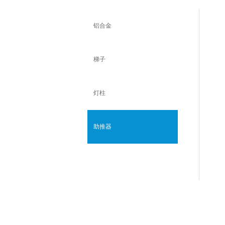
铝合金
梯子
灯柱
助推器